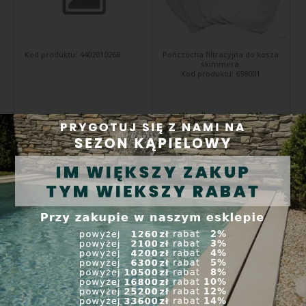
Kod produktu:
4402010268
Pończocha filtracyjna do kosza
skimmera.
Kod produktu:
698001
Dostępne
Wysyłka w ciągu 24 h
55,00 PLN
28,00 PLN
Kup
Kup
Gąbka do odpieniacza Kikido
Przedłużka z tworzywa ABS,
AQUAKRYSTAL - 2 szt
do skimmera 17,5l