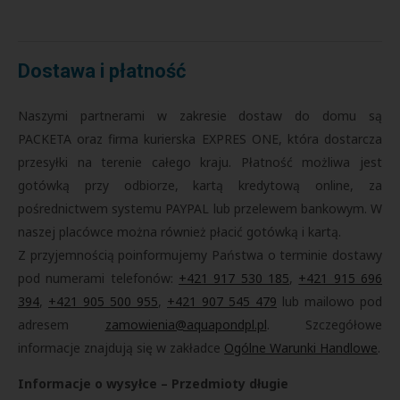
Dostawa i płatność
Naszymi partnerami w zakresie dostaw do domu są
PACKETA oraz firma kurierska EXPRES ONE, która dostarcza
przesyłki na terenie całego kraju. Płatność możliwa jest
gotówką przy odbiorze, kartą kredytową online, za
pośrednictwem systemu PAYPAL lub przelewem bankowym. W
naszej placówce można również płacić gotówką i kartą.
Z przyjemnością poinformujemy Państwa o terminie dostawy
pod numerami telefonów:
+421 917 530 185
,
+421 915 696
394
,
+421 905 500 955
,
+421 907 545 479
lub mailowo pod
adresem
zamowienia@aquapondpl.pl
. Szczegółowe
informacje znajdują się w zakładce
Ogólne Warunki Handlowe
.
Informacje o wysyłce – Przedmioty długie