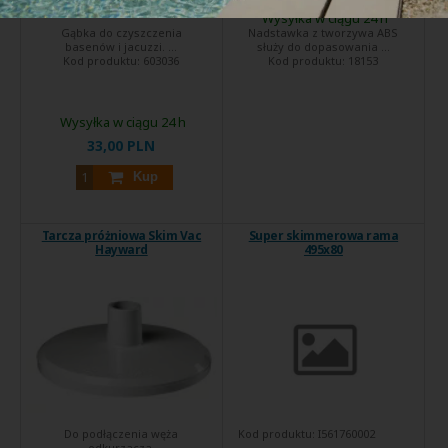
Wysyłka w ciągu 24 h
Gąbka do czyszczenia
Nadstawka z tworzywa ABS
basenów i jacuzzi. ...
służy do dopasowania ...
Kod produktu:
603036
Kod produktu:
18153
Wysyłka w ciągu 24 h
33,00 PLN
Kup
Tarcza próżniowa Skim Vac
Super skimmerowa rama
Hayward
495x80
Do podłączenia węża
Kod produktu:
I561760002
odkurzacza.