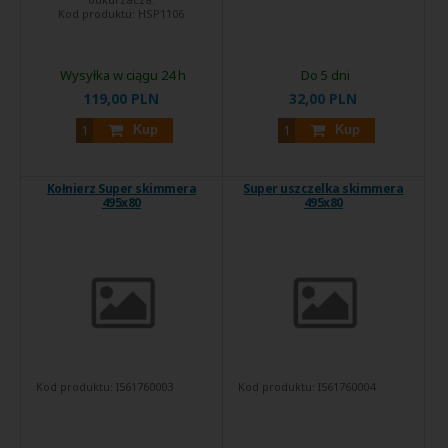
Kod produktu:
HSP1106
Wysyłka w ciągu 24 h
Do 5 dni
119,00 PLN
32,00 PLN
Kup
Kup
Kołnierz Super skimmera
Super uszczelka skimmera
495x80
495x80
Kod produktu:
I561760003
Kod produktu:
I561760004