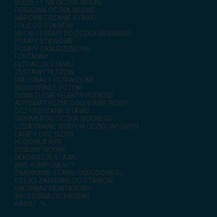
BUDŻETY NA OCZKA WODNE
PORADNIK OCZKA WODNE
NAPOWIETRZANIE STAWU
FOLIE DO STAWÓW
NIECKI / FORMY DO OCZKA WODNEGO
POMPY STAWOWE
POMPY ZANURZENIOWE
FONTANNY
FILTRACJA STAWU
ZESTAWY FILTRÓW
MATERIAŁY FILTRACYJNE
WODOSPADY, POTOKI
OŚWIETLENIE I ELEKTRYCZNOŚĆ
AUTOMATYCZNE DOLEWANIE WODY
OCZYSZCZANIE STAWU
SKIMMER DO OCZKA WODNEGO
UZDATNIANIE WODY W OCZKU WODNYM
LAMPY UVC, OZON
HODOWLA RYB
ROŚLINY WODNE
DEKORACJE STAWU
INNE KOMPONENTY
ZIMOWANIE STAWU OGRODOWEGO
CZĘŚCI ZAMIENNE DO STAWÓW
MATERIAŁ MONTAŻOWY
AKCESORIA DO BASENU
RABAT -%