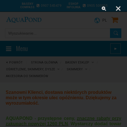
BASENY
ESHOP
0907 545479
0905 500955
COMPASS
INFOLINIA
PL
Menu
►
POWRÓT
⋮
STRONA GŁÓWNA
/
BASENY ESKLEP
/
OŚWIETLENIE, SKIMMERY, DYSZE
/
SKIMMERY
/
AKCESORIA DO SKIMMERÓW
Szanowni Klienci, dostawa niektórych produktów
może w tym okresie ulec opóźnieniu. Dziękujemy za
wyrozumiałość.
AQUAPOND - przystępne ceny,
znaczne rabaty przy
zakupach powyżej 1260 PLN
. Wystarczy dodać towar