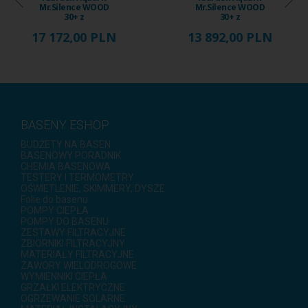
Mr.Silence WOOD
Mr.Silence WOOD
30+ z
30+ z
chłodzeniem, 15
chłodzeniem, 12
17 172,00 PLN
13 892,00 PLN
kW, ...
kW, ...
BASENY ESHOP
BUDŻETY NA BASEN
BASENOWY PORADNIK
CHEMIA BASENOWA
TESTERY I TERMOMETRY
OŚWIETLENIE, SKIMMERY, DYSZE
Folie do basenu
POMPY CIEPŁA
POMPY DO BASENU
ZESTAWY FILTRACYJNE
ZBIORNIKI FILTRACYJNY
MATERIAŁY FILTRACYJNE
ZAWORY WIELODROGOWE
WYMIENNIKI CIEPŁA
GRZAŁKI ELEKTRYCZNE
OGRZEWANIE SOLARNE