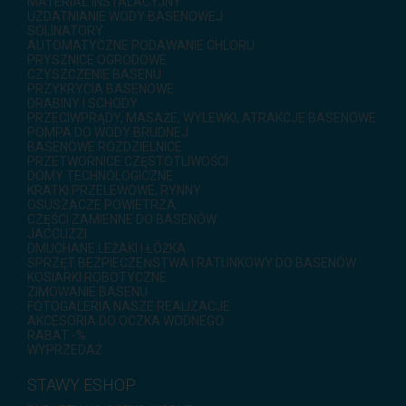
MATERIAŁ INSTALACYJNY
UZDATNIANIE WODY BASENOWEJ
SOLINATORY
AUTOMATYCZNE PODAWANIE CHLORU
PRYSZNICE OGRODOWE
CZYSZCZENIE BASENU
PRZYKRYCIA BASENOWE
DRABINY I SCHODY
PRZECIWPRĄDY, MASAŻE, WYLEWKI, ATRAKCJE BASENOWE
POMPA DO WODY BRUDNEJ
BASENOWE ROZDZIELNICE
PRZETWORNICE CZĘSTOTLIWOŚCI
DOMY TECHNOLOGICZNE
KRATKI PRZELEWOWE, RYNNY
OSUSZACZE POWIETRZA
CZĘŚCI ZAMIENNE DO BASENÓW
JACCUZZI
DMUCHANE LEŻAKI I ŁÓŻKA
SPRZĘT BEZPIECZEŃSTWA I RATUNKOWY DO BASENÓW
KOSIARKI ROBOTYCZNE
ZIMOWANIE BASENU
FOTOGALERIA NASZE REALIZACJE
AKCESORIA DO OCZKA WODNEGO
RABAT -%
WYPRZEDAŻ
STAWY ESHOP