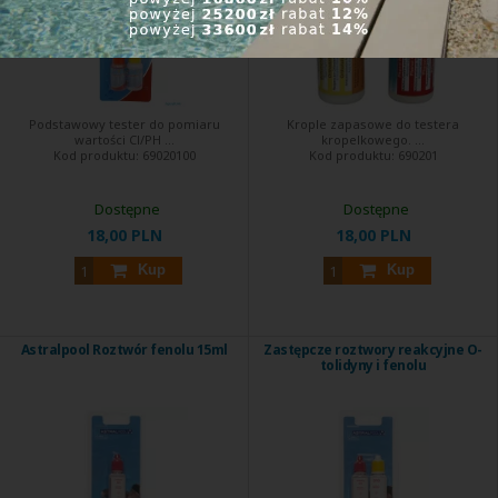
Podstawowy tester do pomiaru
Krople zapasowe do testera
wartości Cl/PH ...
kropelkowego. ...
Kod produktu:
69020100
Kod produktu:
690201
Dostępne
Dostępne
18,00 PLN
18,00 PLN
Kup
Kup
Astralpool Roztwór fenolu 15ml
Zastępcze roztwory reakcyjne O-
tolidyny i fenolu