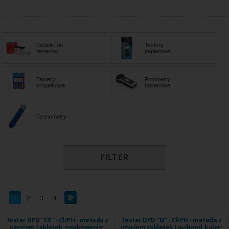
Tabletki do
Testery
testerów
papierowe
Testery
Fotometry
kropelkowe
basenowe
Termometry
FILTER
1
2
3
4
Tester DPD "FR" - Cl/PH - metoda z
Tester DPD "N" - Cl/PH - metoda z
użyciem tabletek, opakowanie:
użyciem tabletek Lovibond, kolor: