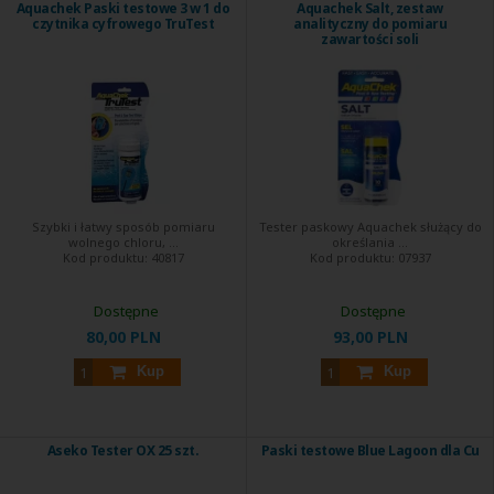
Aquachek Paski testowe 3 w 1 do
Aquachek Salt, zestaw
czytnika cyfrowego TruTest
analityczny do pomiaru
zawartości soli
Szybki i łatwy sposób pomiaru
Tester paskowy Aquachek służący do
wolnego chloru, ...
określania ...
Kod produktu:
40817
Kod produktu:
07937
Dostępne
Dostępne
80,00 PLN
93,00 PLN
Kup
Kup
Aseko Tester OX 25 szt.
Paski testowe Blue Lagoon dla Cu