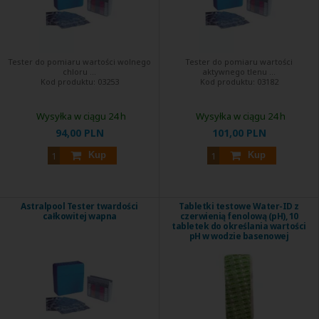
Tester do pomiaru wartości wolnego
Tester do pomiaru wartości
chloru ...
aktywnego tlenu ...
Kod produktu:
03253
Kod produktu:
03182
Wysyłka w ciągu 24 h
Wysyłka w ciągu 24 h
94,00 PLN
101,00 PLN
Kup
Kup
Astralpool Tester twardości
Tabletki testowe Water-ID z
całkowitej wapna
czerwienią fenolową (pH), 10
tabletek do określania wartości
pH w wodzie basenowej