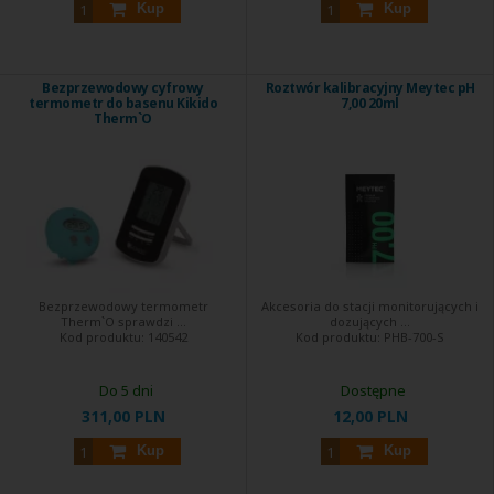
Kup
Kup
Bezprzewodowy cyfrowy
Roztwór kalibracyjny Meytec pH
termometr do basenu Kikido
7,00 20ml
Therm`O
Bezprzewodowy termometr
Akcesoria do stacji monitorujących i
Therm`O sprawdzi ...
dozujących ...
Kod produktu:
140542
Kod produktu:
PHB-700-S
Do 5 dni
Dostępne
311,00 PLN
12,00 PLN
Kup
Kup