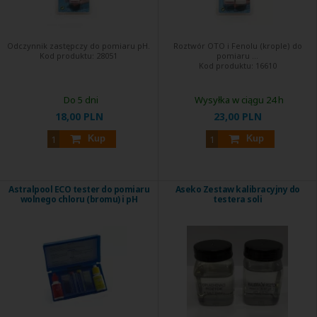
Odczynnik zastępczy do pomiaru pH.
Roztwór OTO i Fenolu (krople) do
Kod produktu:
28051
pomiaru ...
Kod produktu:
16610
Do 5 dni
Wysyłka w ciągu 24 h
18,00 PLN
23,00 PLN
Kup
Kup
Astralpool ECO tester do pomiaru
Aseko Zestaw kalibracyjny do
wolnego chloru (bromu) i pH
testera soli