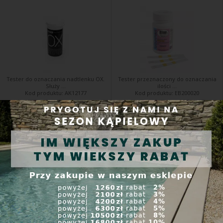
Tester do oznaczania nadtlenku OX.
Tester przeznaczony do oznaczania
Służy ...
ilości ...
Kod produktu:
AK12177
Kod produktu:
EB200020
Dostępne
Wysyłka w ciągu 24 h
89,00 PLN
99,00 PLN
Kup
Kup
Krople testowe Cl/PH - zestaw
Wymienne krople do testu Cl/pH
będzie dostępny w Vágner dopiero
w 2024 roku