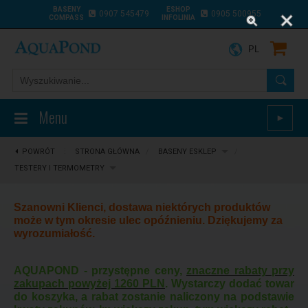
BASENY
ESHOP
0907 545479
0905 500955
COMPASS
INFOLINIA
PL
Menu
►
POWRÓT
⋮
STRONA GŁÓWNA
/
BASENY ESKLEP
/
TESTERY I TERMOMETRY
Szanowni Klienci, dostawa niektórych produktów
może w tym okresie ulec opóźnieniu. Dziękujemy za
wyrozumiałość.
AQUAPOND - przystępne ceny,
znaczne rabaty przy
zakupach powyżej 1260 PLN
. Wystarczy dodać towar
do koszyka, a rabat zostanie naliczony na podstawie