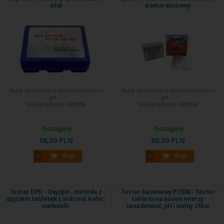
etui
pomarańczowy
Służy do pomiaru wartości chloru i
Służy do pomiaru wartości chloru i
pH ...
pH ...
Kod produktu:
690206
Kod produktu:
690204
Dostępne
Dostępne
38,00 PLN
60,00 PLN
Kup
Kup
Tester DPD - Oxy/pH - metoda z
Tester basenowy PT500 - Tester
użyciem tabletek Lovibond, kolor:
tabletu na basen mierzy
niebieski
zasadowość, pH i wolny chlor