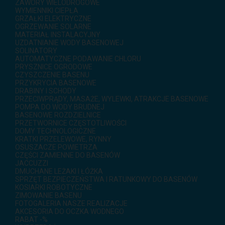
ZAWORY WIELODROGOWE
WYMIENNIKI CIEPŁA
GRZAŁKI ELEKTRYCZNE
OGRZEWANIE SOLARNE
MATERIAŁ INSTALACYJNY
UZDATNIANIE WODY BASENOWEJ
SOLINATORY
AUTOMATYCZNE PODAWANIE CHLORU
PRYSZNICE OGRODOWE
CZYSZCZENIE BASENU
PRZYKRYCIA BASENOWE
DRABINY I SCHODY
PRZECIWPRĄDY, MASAŻE, WYLEWKI, ATRAKCJE BASENOWE
POMPA DO WODY BRUDNEJ
BASENOWE ROZDZIELNICE
PRZETWORNICE CZĘSTOTLIWOŚCI
DOMY TECHNOLOGICZNE
KRATKI PRZELEWOWE, RYNNY
OSUSZACZE POWIETRZA
CZĘŚCI ZAMIENNE DO BASENÓW
JACCUZZI
DMUCHANE LEŻAKI I ŁÓŻKA
SPRZĘT BEZPIECZEŃSTWA I RATUNKOWY DO BASENÓW
KOSIARKI ROBOTYCZNE
ZIMOWANIE BASENU
FOTOGALERIA NASZE REALIZACJE
AKCESORIA DO OCZKA WODNEGO
RABAT -%