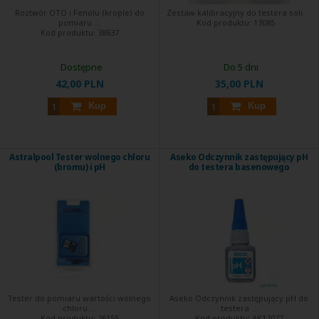
Roztwór OTO i Fenolu (krople) do
Zestaw kalibracyjny do testera soli.
pomiaru ...
Kod produktu:
13085
Kod produktu:
38637
Dostępne
Do 5 dni
42,00 PLN
35,00 PLN
Kup
Kup
Astralpool Tester wolnego chloru
Aseko Odczynnik zastępujący pH
(bromu) i pH
do testera basenowego
Tester do pomiaru wartości wolnego
Aseko Odczynnik zastępujący pH do
chloru ...
testera ...
Kod produktu:
26155
Kod produktu:
AK12077