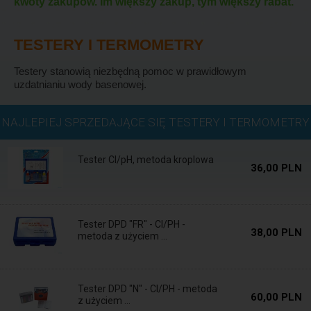
kwoty zakupów. Im większy zakup, tym większy rabat.
TESTERY I TERMOMETRY
Testery stanowią niezbędną pomoc w prawidłowym
uzdatnianiu wody basenowej.
Dostępne
NAJLEPIEJ SPRZEDAJĄCE SIĘ TESTERY I TERMOMETRY
Tester Cl/pH, metoda kroplowa
36,00 PLN
Dostępne
Tester DPD "FR" - Cl/PH -
38,00 PLN
metoda z użyciem ...
Dostępne
Tester DPD "N" - Cl/PH - metoda
60,00 PLN
z użyciem ...