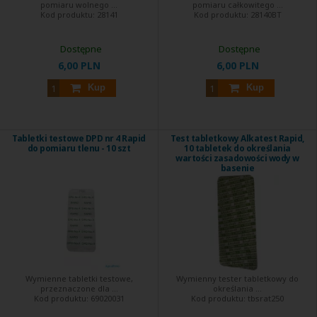
pomiaru wolnego ...
pomiaru całkowitego ...
Kod produktu:
28141
Kod produktu:
28140BT
Dostępne
Dostępne
6,00 PLN
6,00 PLN
Kup
Kup
Tabletki testowe DPD nr 4 Rapid
Test tabletkowy Alkatest Rapid,
do pomiaru tlenu - 10 szt
10 tabletek do określania
wartości zasadowości wody w
basenie
Wymienne tabletki testowe,
Wymienny tester tabletkowy do
przeznaczone dla ...
określania ...
Kod produktu:
69020031
Kod produktu:
tbsrat250