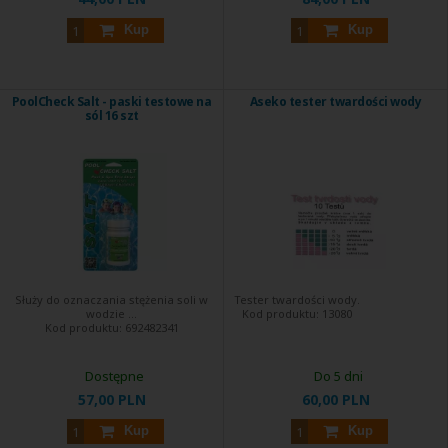
Kup
Kup
PoolCheck Salt - paski testowe na
Aseko tester twardości wody
sól 16 szt
Służy do oznaczania stężenia soli w
Tester twardości wody.
wodzie ...
Kod produktu:
13080
Kod produktu:
692482341
Dostępne
Do 5 dni
57,00 PLN
60,00 PLN
Kup
Kup