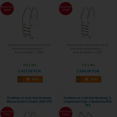
EKSTRA
EKSTRA
RABAT
RABAT
Drabinki przeznaczone są do
Drabinki przeznaczone są do
basenów prywatnych ...
basenów prywatnych ...
Kod produktu:
73231
Kod produktu:
73241
Do 5 dni
Do 5 dni
2 417,00 PLN
2 594,00 PLN
Kup
Kup
Drabina ze stali nierdzewnej
Drabina ze stali nierdzewnej, 3-
Monachium 5 stopni, AISI 316
stopniowa Ergo z obudową AISI
316
EKSTRA
EKSTRA
RABAT
RABAT