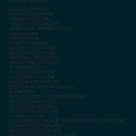
BASENY ESHOP
BUDŻETY NA BASEN
BASENOWY PORADNIK
CHEMIA BASENOWA
TESTERY I TERMOMETRY
OŚWIETLENIE, SKIMMERY, DYSZE
Folie do basenu
POMPY CIEPŁA
POMPY DO BASENU
ZESTAWY FILTRACYJNE
ZBIORNIKI FILTRACYJNY
MATERIAŁY FILTRACYJNE
ZAWORY WIELODROGOWE
WYMIENNIKI CIEPŁA
GRZAŁKI ELEKTRYCZNE
OGRZEWANIE SOLARNE
MATERIAŁ INSTALACYJNY
UZDATNIANIE WODY BASENOWEJ
SOLINATORY
AUTOMATYCZNE PODAWANIE CHLORU
PRYSZNICE OGRODOWE
CZYSZCZENIE BASENU
PRZYKRYCIA BASENOWE
DRABINY I SCHODY
PRZECIWPRĄDY, MASAŻE, WYLEWKI, ATRAKCJE BASENOWE
POMPA DO WODY BRUDNEJ
BASENOWE ROZDZIELNICE
PRZETWORNICE CZĘSTOTLIWOŚCI