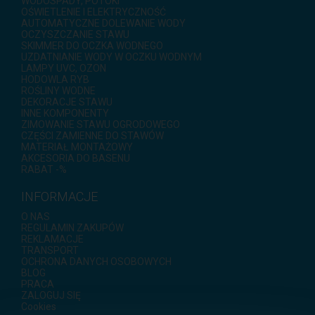
WODOSPADY, POTOKI
OŚWIETLENIE I ELEKTRYCZNOŚĆ
AUTOMATYCZNE DOLEWANIE WODY
OCZYSZCZANIE STAWU
SKIMMER DO OCZKA WODNEGO
UZDATNIANIE WODY W OCZKU WODNYM
LAMPY UVC, OZON
HODOWLA RYB
ROŚLINY WODNE
DEKORACJE STAWU
INNE KOMPONENTY
ZIMOWANIE STAWU OGRODOWEGO
CZĘŚCI ZAMIENNE DO STAWÓW
MATERIAŁ MONTAŻOWY
AKCESORIA DO BASENU
RABAT -%
INFORMACJE
O NAS
REGULAMIN ZAKUPÓW
REKLAMACJE
TRANSPORT
OCHRONA DANYCH OSOBOWYCH
BLOG
PRACA
ZALOGUJ SIĘ
Cookies