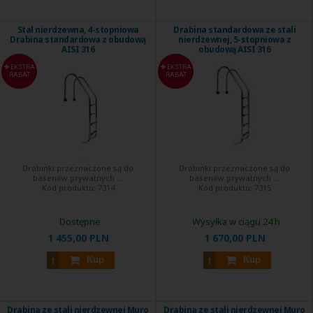
Stal nierdzewna, 4-stopniowa
Drabina standardowa ze stali
Drabina standardowa z obudową
nierdzewnej, 5-stopniowa z
AISI 316
obudową AISI 316
EKSTRA
EKSTRA
RABAT
RABAT
Drabinki przeznaczone są do
Drabinki przeznaczone są do
basenów prywatnych ...
basenów prywatnych ...
Kod produktu:
7314
Kod produktu:
7315
Dostępne
Wysyłka w ciągu 24 h
1 455,00 PLN
1 670,00 PLN
Kup
Kup
Drabina ze stali nierdzewnej Muro
Drabina ze stali nierdzewnej Muro