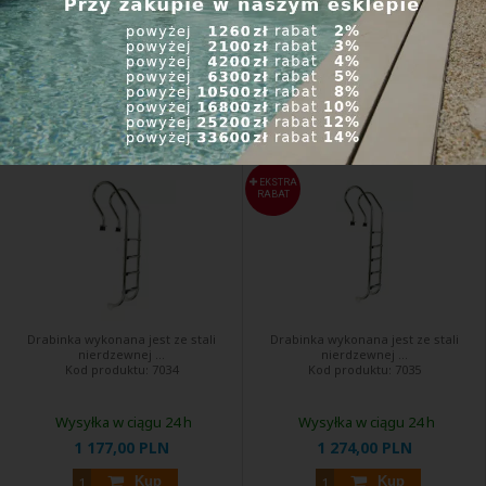
945,00 PLN
1 063,00 PLN
Kup
Kup
Drabina ze stali nierdzewnej
Drabina ze stali nierdzewnej
Mixta 4 stopnie, AISI 304
Mixta 5 stopni, AISI 304
EKSTRA
RABAT
Drabinka wykonana jest ze stali
Drabinka wykonana jest ze stali
nierdzewnej ...
nierdzewnej ...
Kod produktu:
7034
Kod produktu:
7035
Wysyłka w ciągu 24 h
Wysyłka w ciągu 24 h
1 177,00 PLN
1 274,00 PLN
Kup
Kup