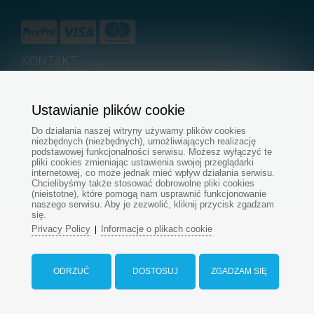
KONTAKT
+36 30 524 67 35
+421 905 500 955
+421 915 696 394
Ustawianie plików cookie
+421 917 412 193
Do działania naszej witryny używamy plików cookies
+421 907 545 479
niezbędnych (niezbędnych), umożliwiających realizację
zamowienia@aquapondpl.pl
podstawowej funkcjonalności serwisu. Możesz wyłączyć te
pliki cookies zmieniając ustawienia swojej przeglądarki
internetowej, co może jednak mieć wpływ działania serwisu.
Chcielibyśmy także stosować dobrowolne pliki cookies
(nieistotne), które pomogą nam usprawnić funkcjonowanie
naszego serwisu. Aby je zezwolić, kliknij przycisk zgadzam
się.
Privacy Policy
Informacje o plikach cookie
|
© Wszelkie prawa zastrzeżone - www.aquapondpl.pl
Tworzenie e-sklepów
ODRZUĆ
DOSTOSUJ
ZGADZAM SIĘ