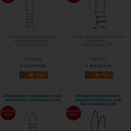
Drabinki przeznaczone są do
Schody zaprojektowano z myślą o
basenów prywatnych ...
wygodnym ...
Kod produktu:
73251
Kod produktu:
73113
Dostępne
Do 5 dni
2 742,00 PLN
3 404,00 PLN
Kup
Kup
Drabina Ergo 4-stopniowa ze stali
Astralpool Standardowa 3-
nierdzewnej z obudową AISI 316
stopniowa drabina ze stali
nierdzewnej AISI 316
EKSTRA
EKSTRA
RABAT
RABAT