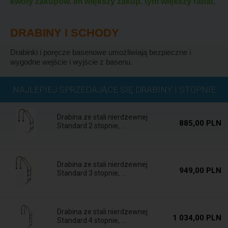
kwoty zakupów. Im większy zakup, tym większy rabat.
DRABINY I SCHODY
Drabinki i poręcze basenowe umożliwiają bezpieczne i
wygodne wejście i wyjście z basenu.
Wysyłka w ciągu
NAJLEPIEJ SPRZEDAJĄCE SIĘ DRABINY I STOPNIE
24 h
Drabina ze stali nierdzewnej
885,00 PLN
Standard 2 stopnie, ...
Wysyłka w ciągu
24 h
Drabina ze stali nierdzewnej
949,00 PLN
Standard 3 stopnie, ...
Dostępne
Drabina ze stali nierdzewnej
1 034,00 PLN
Standard 4 stopnie, ...