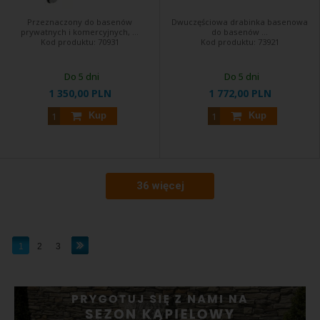
Przeznaczony do basenów
Dwuczęściowa drabinka basenowa
prywatnych i komercyjnych, ...
do basenów ...
Kod produktu:
70931
Kod produktu:
73921
Do 5 dni
Do 5 dni
1 350,00 PLN
1 772,00 PLN
Kup
Kup
36 więcej
1
2
3