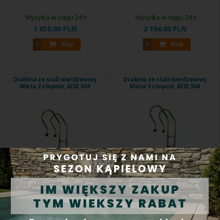
Wysyłka w ciągu 24 h
Wysyłka w ciągu 24 h
1 856,00 PLN
2 194,00 PLN
Kup
Kup
Drabina ze stali nierdzewnej
Drabina ze stali nierdzewnej
Mixta 2 stopnie, AISI 304
Mixta 3 stopnie, AISI 304
Drabinka wykonana jest ze stali
Drabinka wykonana jest ze stali
nierdzewnej ...
nierdzewnej ...
Kod produktu:
7032
Kod produktu:
7033
Wysyłka w ciągu 24 h
Wysyłka w ciągu 24 h