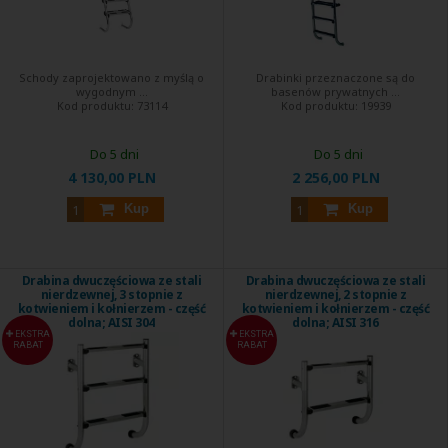
Schody zaprojektowano z myślą o
Drabinki przeznaczone są do
wygodnym ...
basenów prywatnych ...
Kod produktu:
73114
Kod produktu:
19939
Do 5 dni
Do 5 dni
4 130,00 PLN
2 256,00 PLN
Kup
Kup
Drabina dwuczęściowa ze stali
Drabina dwuczęściowa ze stali
nierdzewnej, 3 stopnie z
nierdzewnej, 2 stopnie z
kotwieniem i kołnierzem - część
kotwieniem i kołnierzem - część
dolna; AISI 304
dolna; AISI 316
EKSTRA
EKSTRA
RABAT
RABAT