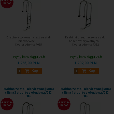
EKSTRA
RABAT
Drabinka wykonana jest ze stali
Drabinki przeznaczone są do
nierdzewnej ...
basenów prywatnych ...
Kod produktu:
7055
Kod produktu:
7352
Wysyłka w ciągu 24 h
Wysyłka w ciągu 24 h
1 265,00 PLN
1 202,00 PLN
Kup
Kup
Drabina ze stali nierdzewnej Muro
Drabina ze stali nierdzewnej Muro
(Slim) 3 stopnie z obudową AISI
(Slim) 4 stopnie z obudową AISI
316
316
EKSTRA
EKSTRA
RABAT
RABAT