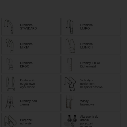
Drabinka
Drabinka
STANDARD
MURO
Drabinka
Drabinka
MIXTA
MUNICH
Drabinka
Drabiny IDEAL
ERGO
Eichenwald
Drabiny 2-
Schody z
częściowe
poziomem
wysuwane
bezpieczeństwa
Drabiny nad
Windy
ziemią
basenowe
Akcesoria do
Poręcze i
drabin,
uchwyty
poręcze i
uchwyty