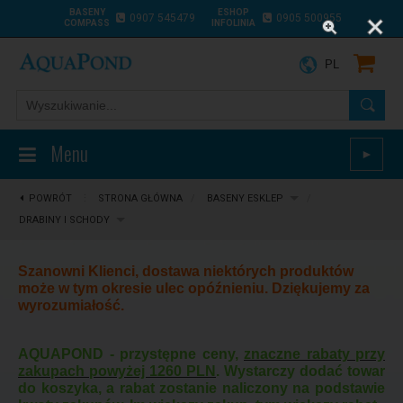
BASENY
ESHOP
0907 545479
0905 500955
COMPASS
INFOLINIA
PL
Menu
►
POWRÓT
⋮
STRONA GŁÓWNA
/
BASENY ESKLEP
/
DRABINY I SCHODY
Szanowni Klienci, dostawa niektórych produktów
może w tym okresie ulec opóźnieniu. Dziękujemy za
wyrozumiałość.
AQUAPOND - przystępne ceny,
znaczne rabaty przy
zakupach powyżej 1260 PLN
. Wystarczy dodać towar
do koszyka, a rabat zostanie naliczony na podstawie