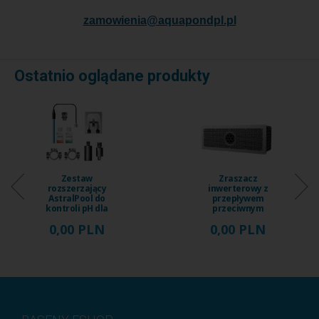
zamowienia@aquapondpl.pl
Ostatnio oglądane produkty
Zraszacz
Zraszacz
inwerterowy z
inwerterowy z
przepływem
wbudowanym
przeciwnym
przepływem
iGarden Fairland
przeciwprądowym
0,00 PLN
0,00 PLN
Fix Jet, ...
iGarden ...