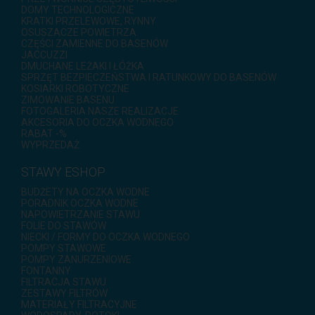
DOMY TECHNOLOGICZNE
KRATKI PRZELEWOWE, RYNNY
OSUSZACZE POWIETRZA
CZĘŚCI ZAMIENNE DO BASENÓW
JACCUZZI
DMUCHANE LEŻAKI I ŁÓŻKA
SPRZĘT BEZPIECZEŃSTWA I RATUNKOWY DO BASENÓW
KOSIARKI ROBOTYCZNE
ZIMOWANIE BASENU
FOTOGALERIA NASZE REALIZACJE
AKCESORIA DO OCZKA WODNEGO
RABAT -%
WYPRZEDAŻ
STAWY ESHOP
BUDŻETY NA OCZKA WODNE
PORADNIK OCZKA WODNE
NAPOWIETRZANIE STAWU
FOLIE DO STAWÓW
NIECKI / FORMY DO OCZKA WODNEGO
POMPY STAWOWE
POMPY ZANURZENIOWE
FONTANNY
FILTRACJA STAWU
ZESTAWY FILTRÓW
MATERIAŁY FILTRACYJNE