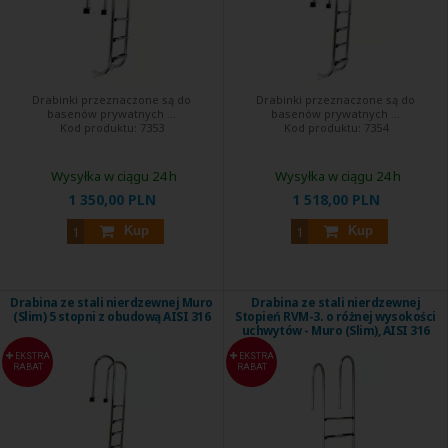
Drabinki przeznaczone są do
Drabinki przeznaczone są do
basenów prywatnych ...
basenów prywatnych ...
Kod produktu:
7353
Kod produktu:
7354
Wysyłka w ciągu 24 h
Wysyłka w ciągu 24 h
1 350,00 PLN
1 518,00 PLN
Kup
Kup
Drabina ze stali nierdzewnej Muro
Drabina ze stali nierdzewnej
(Slim) 5 stopni z obudową AISI 316
Stopień RVM-3. o różnej wysokości
uchwytów - Muro (Slim), AISI 316
EKSTRA
EKSTRA
RABAT
RABAT