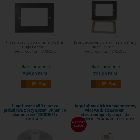
Przeznaczony do skimmerów firm
Zaprojektowano dla skimmera firmy
Hugo Lahme ...
Hugo Lahme. ...
Kod produktu:
HL1062020
Kod produktu:
HL1052020
Na zamówienie
Na zamówienie
586,00 PLN
721,00 PLN
Kup
Kup
Hugo Lahme AllFit tarcza
Hugo Lahme elektromagnetyczny
próżniowa z przyłączem 38 mm do
wlot wody z zaworem
skimmerów 1252020/21 i
elektromagnetycznym do
1262020/21
skimmera 1252020/21 i 1262020/21
EKSTRA
RABAT