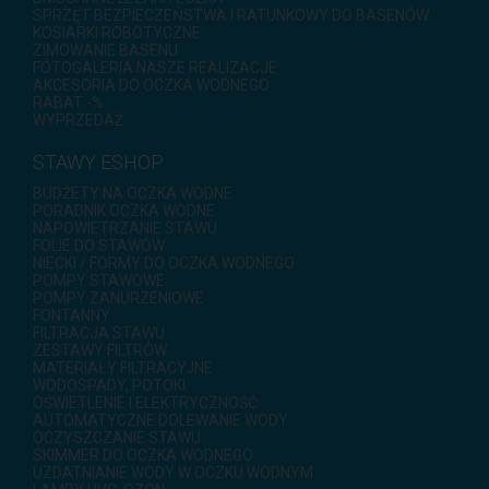
SPRZĘT BEZPIECZEŃSTWA I RATUNKOWY DO BASENÓW
KOSIARKI ROBOTYCZNE
ZIMOWANIE BASENU
FOTOGALERIA NASZE REALIZACJE
AKCESORIA DO OCZKA WODNEGO
RABAT -%
WYPRZEDAŻ
STAWY ESHOP
BUDŻETY NA OCZKA WODNE
PORADNIK OCZKA WODNE
NAPOWIETRZANIE STAWU
FOLIE DO STAWÓW
NIECKI / FORMY DO OCZKA WODNEGO
POMPY STAWOWE
POMPY ZANURZENIOWE
FONTANNY
FILTRACJA STAWU
ZESTAWY FILTRÓW
MATERIAŁY FILTRACYJNE
WODOSPADY, POTOKI
OŚWIETLENIE I ELEKTRYCZNOŚĆ
AUTOMATYCZNE DOLEWANIE WODY
OCZYSZCZANIE STAWU
SKIMMER DO OCZKA WODNEGO
UZDATNIANIE WODY W OCZKU WODNYM