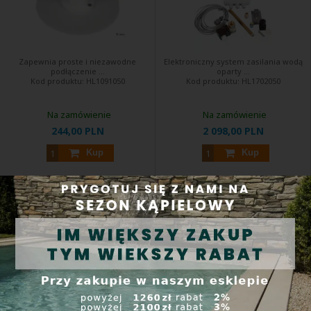
Zapewnia proste i niezawodne
Elektroniczny system zasilania wodą
podłączenie ...
oparty ...
Kod produktu:
HL1091050
Kod produktu:
HL1702050
Na zamówienie
Na zamówienie
244,00 PLN
2 098,00 PLN
Kup
Kup