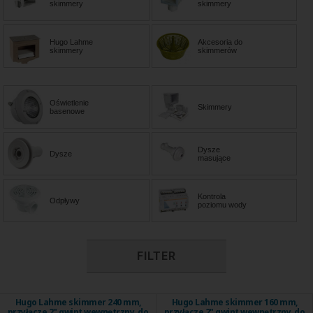
skimmery
skimmery
Hugo Lahme
Akcesoria do
skimmery
skimmerów
Oświetlenie
Skimmery
basenowe
Dysze
Dysze
masujące
Kontrola
Odpływy
poziomu wody
FILTER
Hugo Lahme skimmer 240 mm,
Hugo Lahme skimmer 160 mm,
przyłącze 2" gwint wewnętrzny, do
przyłącze 2" gwint wewnętrzny, do