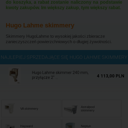
do koszyka, a rabat zostanie naliczony na podstawie
kwoty zakupów. Im większy zakup, tym większy rabat.
Hugo Lahme skimmery
Skimmery HugoLahme to wysokiej jakości zbieracze
zanieczyszczeń powierzchniowych o długiej żywotności.
Na zamówienie
NAJLEPIEJ SPRZEDAJĄCE SIĘ HUGO LAHME SKIMMERY
Hugo Lahme skimmer 240 mm,
4 113,00 PLN
przyłącze 2" ...
Astralpool
VA skimmery
skimmery
Hayward
Neptun