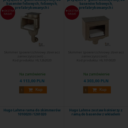
basenów foliowych, foliowych,
basenów foliowych,
prefabrykowanych i
prefabrykowanych i
ceramicznych
ceramicznych
EKSTRA
EKSTRA
RABAT
RABAT
Skimmer (powierzchniowy zbieracz
Skimmer (powierzchniowy zbieracz
zanieczyszczeń) ...
zanieczyszczeń) ...
Kod produktu:
HL1262020
Kod produktu:
HL1010020
Na zamówienie
Na zamówienie
4 113,00 PLN
4 303,00 PLN
Kup
Kup
Hugo Lahme rama do skimmerów
Hugo Lahme zestaw kołnierzy z
1010020 i 1261020
ramą do basenów z wkładem