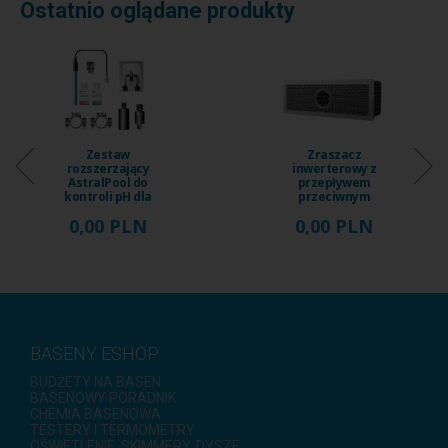
Ostatnio oglądane produkty
Zestaw
Zraszacz
rozszerzający
inwerterowy z
AstralPool do
przepływem
kontroli pH dla
przeciwnym
systemu wody
iGarden Fairland
0,00 PLN
0,00 PLN
morskiej ...
Fix Jet, ...
BASENY ESHOP
BUDŻETY NA BASEN
BASENOWY PORADNIK
CHEMIA BASENOWA
TESTERY I TERMOMETRY
OŚWIETLENIE, SKIMMERY, DYSZE