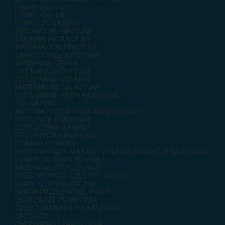
Folie do basenu
POMPY CIEPŁA
POMPY DO BASENU
ZESTAWY FILTRACYJNE
ZBIORNIKI FILTRACYJNY
MATERIAŁY FILTRACYJNE
ZAWORY WIELODROGOWE
WYMIENNIKI CIEPŁA
GRZAŁKI ELEKTRYCZNE
OGRZEWANIE SOLARNE
MATERIAŁ INSTALACYJNY
UZDATNIANIE WODY BASENOWEJ
SOLINATORY
AUTOMATYCZNE PODAWANIE CHLORU
PRYSZNICE OGRODOWE
CZYSZCZENIE BASENU
PRZYKRYCIA BASENOWE
DRABINY I SCHODY
PRZECIWPRĄDY, MASAŻE, WYLEWKI, ATRAKCJE BASENOWE
POMPA DO WODY BRUDNEJ
BASENOWE ROZDZIELNICE
PRZETWORNICE CZĘSTOTLIWOŚCI
DOMY TECHNOLOGICZNE
KRATKI PRZELEWOWE, RYNNY
OSUSZACZE POWIETRZA
CZĘŚCI ZAMIENNE DO BASENÓW
JACCUZZI
DMUCHANE LEŻAKI I ŁÓŻKA