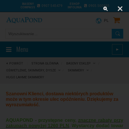
BASENY
ESHOP
0907 545479
0905 500955
COMPASS
INFOLINIA
PL
Menu
►
POWRÓT
⋮
STRONA GŁÓWNA
/
BASENY ESKLEP
/
OŚWIETLENIE, SKIMMERY, DYSZE
/
SKIMMERY
/
HUGO LAHME SKIMMERY
Szanowni Klienci, dostawa niektórych produktów
może w tym okresie ulec opóźnieniu. Dziękujemy za
wyrozumiałość.
AQUAPOND - przystępne ceny,
znaczne rabaty przy
zakupach powyżej 1260 PLN
. Wystarczy dodać towar