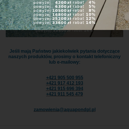
Jeśli mają Państwo jakiekolwiek pytania dotyczące
naszych produktów, prosimy o kontakt telefoniczny
lub e-mailowy:
+421 905 500 955
+421 917 412 193
+421 915 696 394
+421 911 545 479
zamowienia@aquapondpl.pl