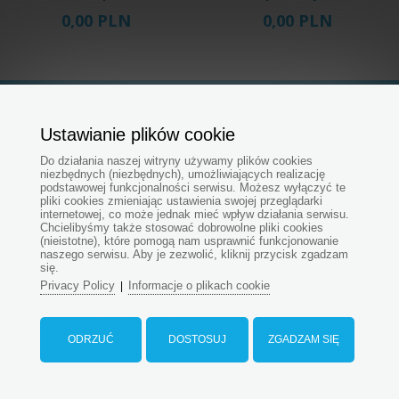
iGarden Fairland
przeciwprądowym
0,00 PLN
0,00 PLN
Fix Jet, ...
iGarden ...
Ustawianie plików cookie
BASENY ESHOP
BUDŻETY NA BASEN
Do działania naszej witryny używamy plików cookies
BASENOWY PORADNIK
niezbędnych (niezbędnych), umożliwiających realizację
podstawowej funkcjonalności serwisu. Możesz wyłączyć te
CHEMIA BASENOWA
pliki cookies zmieniając ustawienia swojej przeglądarki
TESTERY I TERMOMETRY
internetowej, co może jednak mieć wpływ działania serwisu.
OŚWIETLENIE, SKIMMERY, DYSZE
Chcielibyśmy także stosować dobrowolne pliki cookies
Folie do basenu
(nieistotne), które pomogą nam usprawnić funkcjonowanie
POMPY CIEPŁA
naszego serwisu. Aby je zezwolić, kliknij przycisk zgadzam
POMPY DO BASENU
się.
ZESTAWY FILTRACYJNE
Privacy Policy
Informacje o plikach cookie
|
ZBIORNIKI FILTRACYJNY
MATERIAŁY FILTRACYJNE
ZAWORY WIELODROGOWE
WYMIENNIKI CIEPŁA
ODRZUĆ
DOSTOSUJ
ZGADZAM SIĘ
GRZAŁKI ELEKTRYCZNE
OGRZEWANIE SOLARNE
MATERIAŁ INSTALACYJNY
UZDATNIANIE WODY BASENOWEJ