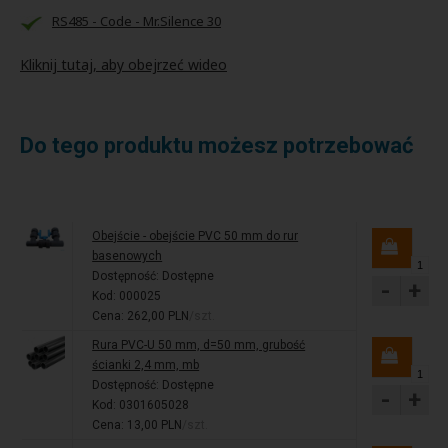
RS485 - Code - Mr.Silence 30
Kliknij tutaj, aby obejrzeć wideo
Do tego produktu możesz potrzebować
Obejście - obejście PVC 50 mm do rur
basenowych
Dostępność:
Dostępne
-
+
Kod: 000025
Cena: 262,00 PLN
/szt.
Rura PVC-U 50 mm, d=50 mm, grubość
ścianki 2,4 mm, mb
Dostępność:
Dostępne
-
+
Kod: 0301605028
Cena: 13,00 PLN
/szt.