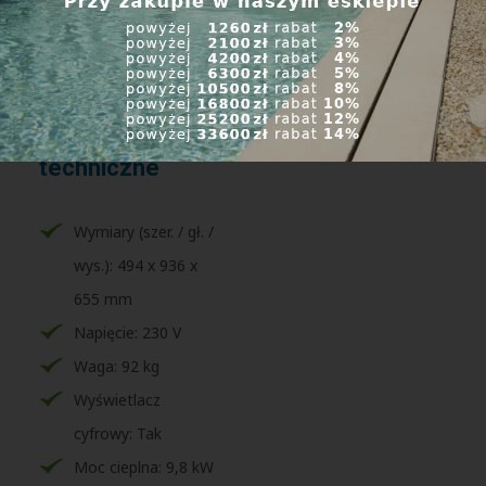
zestaw odpływowy
instrukcje
Parametry
techniczne
Wymiary (szer. / gł. /
wys.): 494 x 936 x
655 mm
Napięcie: 230 V
Waga: 92 kg
Wyświetlacz
cyfrowy: Tak
Moc cieplna: 9,8 kW