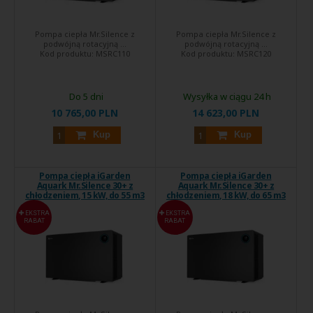
Pompa ciepła Mr.Silence z
Pompa ciepła Mr.Silence z
podwójną rotacyjną ...
podwójną rotacyjną ...
Kod produktu:
MSRC110
Kod produktu:
MSRC120
Do 5 dni
Wysyłka w ciągu 24 h
10 765,00 PLN
14 623,00 PLN
Kup
Kup
Pompa ciepła iGarden
Pompa ciepła iGarden
Aquark Mr.Silence 30+ z
Aquark Mr.Silence 30+ z
chłodzeniem, 15 kW, do 55 m3
chłodzeniem, 18 kW, do 65 m3
EKSTRA
EKSTRA
RABAT
RABAT