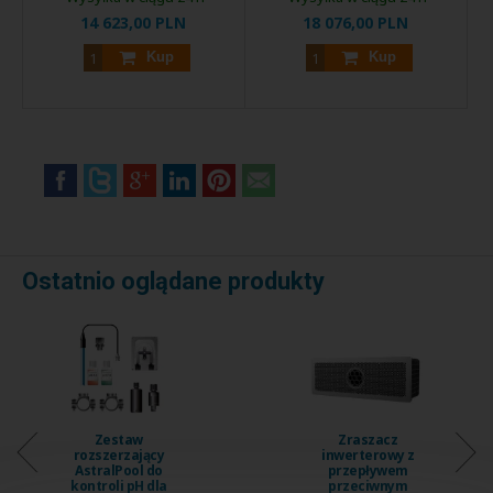
14 623,00 PLN
18 076,00 PLN
Kup
Kup
Ostatnio oglądane produkty
Zraszacz
Zraszacz
inwerterowy z
inwerterowy z
przepływem
wbudowanym
przeciwnym
przepływem