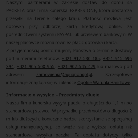
Naszymi partnerami w zakresie dostaw do domu są
PACKETA oraz firma kurierska EXPRES ONE, która dostarcza
przesyłki na terenie całego kraju. Płatność możliwa jest
gotówką przy odbiorze, kartą kredytową online, za
pośrednictwem systemu PAYPAL lub przelewem bankowym. W
naszej placówce można również płacić gotówką i kartą.
Z przyjemnością poinformujemy Państwa o terminie dostawy
pod numerami telefonów:
+421 917 530 185
,
+421 915 696
394
,
+421 905 500 955
,
+421 907 545 479
lub mailowo pod
adresem
zamowienia@aquapondpl.pl
. Szczegółowe
informacje znajdują się w zakładce
Ogólne Warunki Handlowe
.
Informacje o wysyłce – Przedmioty długie
Nasza firma kurierska wysyła paczki o długości do 1,1 m po
standardowej stawce. W przypadku przedmiotów o długości 2
m lub dłuższych, konieczne będzie skorzystanie ze specjalnej
usługi manipulacyjnej, co wiąże się z wyższą opłatą niż
standardowa wysyłka paczką. Ta dopłata dotyczy tylko