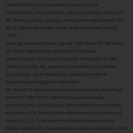
ciepła Mr.Silence 30 ponownie przesuwa granice
rzeczywistości. W porównaniu z klasyczną pompą ciepła jest
do 30 razy cichsza, osiągając jednocześnie współczynnik COP
do 22 i działa optymalnie nawet w temperaturach poniżej
-20°C.
Ciesz się pływaniem przez cały rok z Mr. Silence 30. Mr.Silence
30, dzięki ulepszonemu systemowi sterowania
inwerterowego, inteligentnie reguluje odmrażanie w cyklu
odwrotnym EVO, aby zapewnić maksymalną moc cieplną,
przyczyniając się do najwyższej wydajności nawet w
najbardziej wymagających warunkach.
Mr. Silence 30 opiera się na najnowocześniejszej technologii
InverPad Turbo Tech i charakteryzuje się niezwykłą,
systematyczną optymalizacją, która zwiększa współczynnik
wydajności COP (współczynnik efektywności energetycznej)
nawet do 1:22. Dzięki idealnemu dopasowaniu sprężarki,
silnika i zaworu EEV, zapewniającemu wyższą sprawność, 1 kW