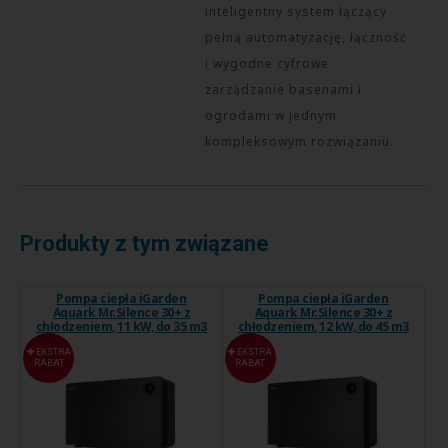
inteligentny system łączący
pełną automatyzację, łączność
i wygodne cyfrowe
zarządzanie basenami i
ogrodami w jednym
kompleksowym rozwiązaniu.
Produkty z tym związane
Pompa ciepła iGarden
Pompa ciepła iGarden
Aquark Mr.Silence 30+ z
Aquark Mr.Silence 30+ z
chłodzeniem, 11 kW, do 35 m3
chłodzeniem, 12 kW, do 45 m3
EKSTRA
EKSTRA
RABAT
RABAT