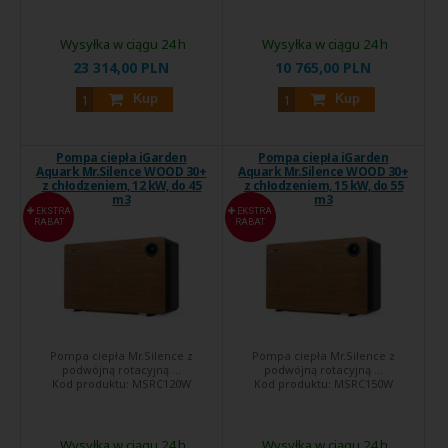
Wysyłka w ciągu 24 h
Wysyłka w ciągu 24 h
23 314,00 PLN
10 765,00 PLN
Kup
Kup
Pompa ciepła iGarden
Pompa ciepła iGarden
Aquark Mr.Silence WOOD 30+
Aquark Mr.Silence WOOD 30+
z chłodzeniem, 12 kW, do 45
z chłodzeniem, 15 kW, do 55
m3
m3
EKSTRA
EKSTRA
RABAT
RABAT
Pompa ciepła Mr.Silence z
Pompa ciepła Mr.Silence z
podwójną rotacyjną ...
podwójną rotacyjną ...
Kod produktu:
MSRC120W
Kod produktu:
MSRC150W
Wysyłka w ciągu 24 h
Wysyłka w ciągu 24 h