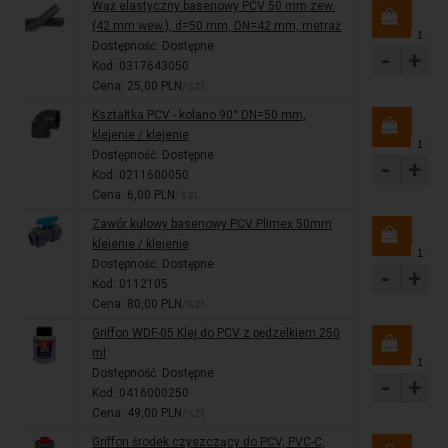
Wąż elastyczny basenowy PCV 50 mm zew.
(42 mm wew.), d=50 mm, DN=42 mm, metraż
Dostępność:
Dostępne
-
+
Kod: 0317643050
Cena: 25,00 PLN
/szt.
Kształtka PCV - kolano 90° DN=50 mm,
klejenie / klejenie
Dostępność:
Dostępne
-
+
Kod: 0211600050
Cena: 6,00 PLN
/szt.
Zawór kulowy basenowy PCV Plimex 50mm
klejenie / klejenie
Dostępność:
Dostępne
-
+
Kod: 0112105
Cena: 80,00 PLN
/szt.
Griffon WDF-05 Klej do PCV z pędzelkiem 250
ml
Dostępność:
Dostępne
-
+
Kod: 0416000250
Cena: 49,00 PLN
/szt.
Griffon środek czyszczący do PCV, PVC-C,