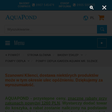
BASENY
ESHOP
0907 545479
0905 500955
COMPASS
INFOLINIA
PL
Menu
►
POWRÓT
⋮
STRONA GŁÓWNA
/
BASENY ESKLEP
/
POMPY CIEPŁA
/
POMPY CIEPŁA IGARDEN AQUARK MR. SILENCE
Szanowni Klienci, dostawa niektórych produktów
może w tym okresie ulec opóźnieniu. Dziękujemy za
wyrozumiałość.
AQUAPOND - przystępne ceny,
znaczne rabaty przy
zakupach powyżej 1260 PLN
. Wystarczy dodać towar
do koszyka, a rabat zostanie naliczony na podstawie