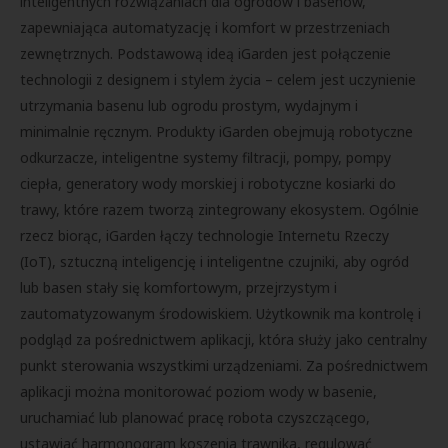
inteligentnych rozwiązaniach dla ogrodów i basenów,
zapewniająca automatyzację i komfort w przestrzeniach
zewnętrznych. Podstawową ideą iGarden jest połączenie
technologii z designem i stylem życia – celem jest uczynienie
utrzymania basenu lub ogrodu prostym, wydajnym i
minimalnie ręcznym. Produkty iGarden obejmują robotyczne
odkurzacze, inteligentne systemy filtracji, pompy, pompy
ciepła, generatory wody morskiej i robotyczne kosiarki do
trawy, które razem tworzą zintegrowany ekosystem. Ogólnie
rzecz biorąc, iGarden łączy technologie Internetu Rzeczy
(IoT), sztuczną inteligencję i inteligentne czujniki, aby ogród
lub basen stały się komfortowym, przejrzystym i
zautomatyzowanym środowiskiem. Użytkownik ma kontrolę i
podgląd za pośrednictwem aplikacji, która służy jako centralny
punkt sterowania wszystkimi urządzeniami. Za pośrednictwem
aplikacji można monitorować poziom wody w basenie,
uruchamiać lub planować pracę robota czyszczącego,
ustawiać harmonogram koszenia trawnika, regulować