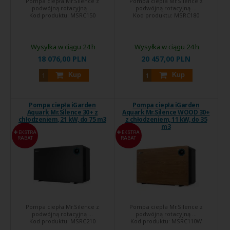
Pompa ciepła Mr.Silence z
Pompa ciepła Mr.Silence z
podwójną rotacyjną ...
podwójną rotacyjną ...
Kod produktu:
MSRC150
Kod produktu:
MSRC180
Wysyłka w ciągu 24 h
Wysyłka w ciągu 24 h
18 076,00 PLN
20 457,00 PLN
Kup
Kup
Pompa ciepła iGarden
Pompa ciepła iGarden
Aquark Mr.Silence 30+ z
Aquark Mr.Silence WOOD 30+
chłodzeniem, 21 kW, do 75 m3
z chłodzeniem, 11 kW, do 35
m3
EKSTRA
EKSTRA
RABAT
RABAT
Pompa ciepła Mr.Silence z
Pompa ciepła Mr.Silence z
podwójną rotacyjną ...
podwójną rotacyjną ...
Kod produktu:
MSRC210
Kod produktu:
MSRC110W