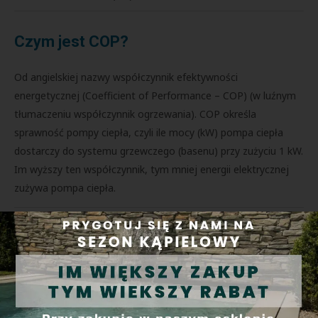
Czym jest COP?
Od angielskiej nazwy współczynnik efektywności
energetycznej (Coefficient of Performance – COP) (w luźnym
tłumaczeniu współczynnik ogrzewania). COP określa
sprawność pompy ciepła, czyli ile mocy (kW) pompa ciepła
dostarczy do systemu grzewczego (basenu) przy zużyciu 1 kW.
Im wyższy ten współczynnik, tym mniej energii elektrycznej
zużywa pompa ciepła.
Zawartość opakowania
pompa ciepła
2x przyłącza wodne