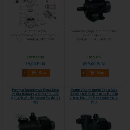
Adapter węża
Samozasysająca pompa Nox
przyłączeniowego pompy SS ...
składa się z ...
Kod produktu:
01013049
Kod produktu:
461020
Dostępne
Do 5 dni
19,00 PLN
899,00 PLN
Kup
Kup
Pompa basenowa Espa Nox
Pompa basenowa Espa Nox
25 6M (Niper), 4,5 m3 / h - 230
33 8M (Iris 500), 6 m3 / h - 230
V, 0,32 kW - do basenów do 23
V, 0,45 kW - do basenów do 30
m3
m3