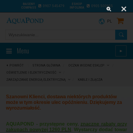
BASENY
ESHOP
0907 545479
0905 500955
COMPASS
INFOLINIA
PL
Menu
►
POWRÓT
⋮
STRONA GŁÓWNA
/
OCZKA WODNE ESKLEP
/
OŚWIETLENIE I ELEKTRYCZNOŚĆ
/
ZARZĄDZANIE ENERGIĄ ELEKTRYCZNĄ
/
KABLE I ZŁĄCZA
Szanowni Klienci, dostawa niektórych produktów
może w tym okresie ulec opóźnieniu. Dziękujemy za
wyrozumiałość.
AQUAPOND - przystępne ceny,
znaczne rabaty przy
zakupach powyżej 1260 PLN
. Wystarczy dodać towar