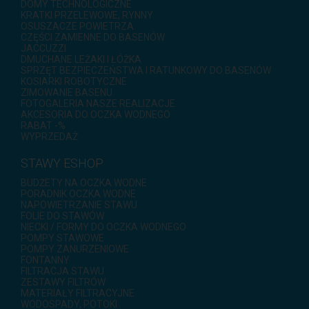
DOMY TECHNOLOGICZNE
KRATKI PRZELEWOWE, RYNNY
OSUSZACZE POWIETRZA
CZĘŚCI ZAMIENNE DO BASENÓW
JACCUZZI
DMUCHANE LEŻAKI I ŁÓŻKA
SPRZĘT BEZPIECZEŃSTWA I RATUNKOWY DO BASENÓW
KOSIARKI ROBOTYCZNE
ZIMOWANIE BASENU
FOTOGALERIA NASZE REALIZACJE
AKCESORIA DO OCZKA WODNEGO
RABAT -%
WYPRZEDAŻ
STAWY ESHOP
BUDŻETY NA OCZKA WODNE
PORADNIK OCZKA WODNE
NAPOWIETRZANIE STAWU
FOLIE DO STAWÓW
NIECKI / FORMY DO OCZKA WODNEGO
POMPY STAWOWE
POMPY ZANURZENIOWE
FONTANNY
FILTRACJA STAWU
ZESTAWY FILTRÓW
MATERIAŁY FILTRACYJNE
WODOSPADY, POTOKI