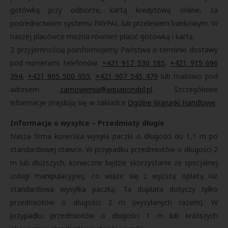
gotówką przy odbiorze, kartą kredytową online, za
pośrednictwem systemu PAYPAL lub przelewem bankowym. W
naszej placówce można również płacić gotówką i kartą.
Z przyjemnością poinformujemy Państwa o terminie dostawy
pod numerami telefonów:
+421 917 530 185
,
+421 915 696
394
,
+421 905 500 955
,
+421 907 545 479
lub mailowo pod
adresem
zamowienia@aquapondpl.pl
. Szczegółowe
informacje znajdują się w zakładce
Ogólne Warunki Handlowe
.
Informacje o wysyłce – Przedmioty długie
Nasza firma kurierska wysyła paczki o długości do 1,1 m po
standardowej stawce. W przypadku przedmiotów o długości 2
m lub dłuższych, konieczne będzie skorzystanie ze specjalnej
usługi manipulacyjnej, co wiąże się z wyższą opłatą niż
standardowa wysyłka paczką. Ta dopłata dotyczy tylko
przedmiotów o długości 2 m (wysyłanych razem). W
przypadku przedmiotów o długości 1 m lub krótszych