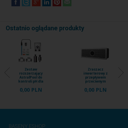
Ostatnio oglądane produkty
Zestaw
Zraszacz
rozszerzający
inwerterowy z
AstralPool do
przepływem
kontroli pH dla
przeciwnym
systemu wody
iGarden Fairland
0,00 PLN
0,00 PLN
morskiej ...
Fix Jet, ...
BASENY ESHOP