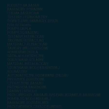
BUDŻETY NA BASEN
BASENOWY PORADNIK
CHEMIA BASENOWA
TESTERY I TERMOMETRY
OŚWIETLENIE, SKIMMERY, DYSZE
Folie do basenu
POMPY CIEPŁA
POMPY DO BASENU
ZESTAWY FILTRACYJNE
ZBIORNIKI FILTRACYJNY
MATERIAŁY FILTRACYJNE
ZAWORY WIELODROGOWE
WYMIENNIKI CIEPŁA
GRZAŁKI ELEKTRYCZNE
OGRZEWANIE SOLARNE
MATERIAŁ INSTALACYJNY
UZDATNIANIE WODY BASENOWEJ
SOLINATORY
AUTOMATYCZNE PODAWANIE CHLORU
PRYSZNICE OGRODOWE
CZYSZCZENIE BASENU
PRZYKRYCIA BASENOWE
DRABINY I SCHODY
PRZECIWPRĄDY, MASAŻE, WYLEWKI, ATRAKCJE BASENOWE
POMPA DO WODY BRUDNEJ
BASENOWE ROZDZIELNICE
PRZETWORNICE CZĘSTOTLIWOŚCI