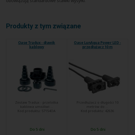
obowiązują standardowe stawki wysyłki.
Produkty z tym związane
Oase Tradux - dławik
Oase LunAqua Power LED -
kablowy
przedłużacz 10 m
Zestaw Tradux - przelotka
Przedłużacz o długości 10
kablowa umożliwi ...
metrów do ...
Kod produktu:
57154OA
Kod produktu:
42636
Do 5 dni
Do 5 dni