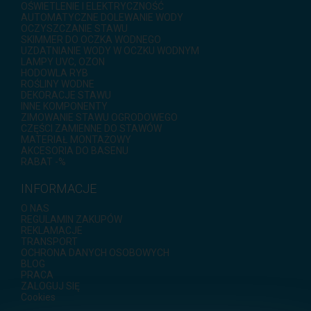
OŚWIETLENIE I ELEKTRYCZNOŚĆ
AUTOMATYCZNE DOLEWANIE WODY
OCZYSZCZANIE STAWU
SKIMMER DO OCZKA WODNEGO
UZDATNIANIE WODY W OCZKU WODNYM
LAMPY UVC, OZON
HODOWLA RYB
ROŚLINY WODNE
DEKORACJE STAWU
INNE KOMPONENTY
ZIMOWANIE STAWU OGRODOWEGO
CZĘŚCI ZAMIENNE DO STAWÓW
MATERIAŁ MONTAŻOWY
AKCESORIA DO BASENU
RABAT -%
INFORMACJE
O NAS
REGULAMIN ZAKUPÓW
REKLAMACJE
TRANSPORT
OCHRONA DANYCH OSOBOWYCH
BLOG
PRACA
ZALOGUJ SIĘ
Cookies