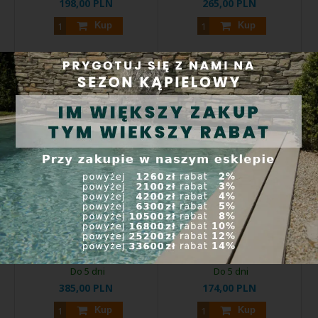
198,00 PLN
265,00 PLN
Kup
Kup
Oase ProfiLux Garden LED -
Oase Kabel połączeniowy
przedłużacz 7,5 m
EGC 2,5 m - kabel
połączeniowy EGC
Przedłużacz o długości 7,5
Kabel przedłużający EGC
metra do odbłyśnika ...
odpowiedni do ...
Kod produktu:
42640
Kod produktu:
47038
Do 5 dni
Do 5 dni
385,00 PLN
174,00 PLN
Kup
Kup